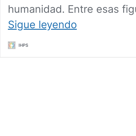
humanidad. Entre esas f
Ensayo
Sigue leyendo
sobre
humanistas
ilustres
IHPS
(I)