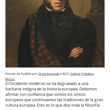
Retrato de Pushkin por
Orest Kiprenski
(1827).
Galería Tretiakov
,
Moscú
.
El Occidente moderno se ha degradado a una
barbarie indigna de la historia europea. Debemos
afirmar con confianza que somos los únicos
europeos que continuamos las tradiciones de la gran
cultura europea. Esto es lo que dice toda la filosofía