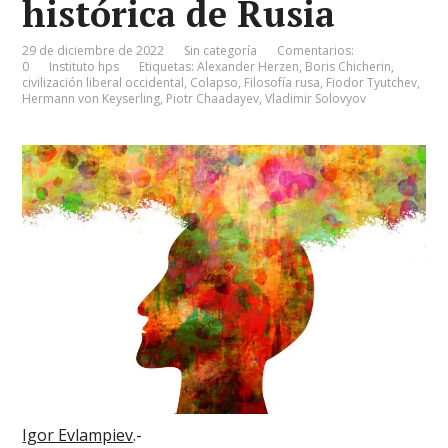
histórica de Rusia
29 de diciembre de 2022
Sin categoría
Comentarios:
0
Instituto hps
Etiquetas:
Alexander Herzen
,
Boris Chicherin
,
civilización liberal occidental
,
Colapso
,
Filosofía rusa
,
Fiodor Tyutchev
,
Hermann von Keyserling
,
Piotr Chaadayev
,
Vladimir Solovyov
Igor Evlampiev
.-