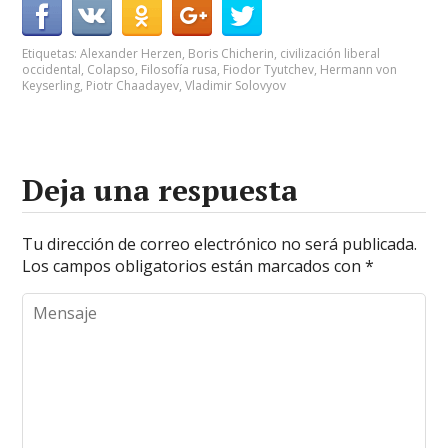
Etiquetas:
Alexander Herzen
,
Boris Chicherin
,
civilización liberal
occidental
,
Colapso
,
Filosofía rusa
,
Fiodor Tyutchev
,
Hermann von
Keyserling
,
Piotr Chaadayev
,
Vladimir Solovyov
Deja una respuesta
Tu dirección de correo electrónico no será publicada.
Los campos obligatorios están marcados con
*