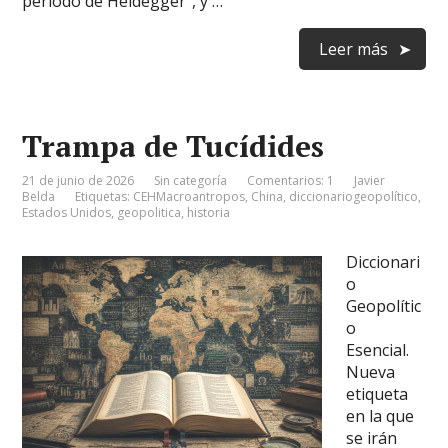
período de Heidegger”, y …
Leer más
Trampa de Tucídides
21 de junio de 2026
Sin categoría
Comentarios: 1
Javier
Belda
Etiquetas:
CEHMacroantropos
,
China
,
diccionariogeopolítico
,
Estados Unidos
,
geopolitica
,
historia
Diccionari
o
Geopolític
o
Esencial.
Nueva
etiqueta
en la que
se irán