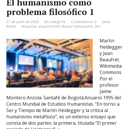
El humanismo como
problema filosófico 1
21 de junio de 2026
Sin categoría
Comentarios: 0
Javier
Belda
Etiquetas:
anuariocmeh
,
Nuevo Humanismo
,
Silo
Martin
Heidegger
y Jean
Beaufret.
Wikimedia
Commons
Por el
profesor
Jaime
Montero Anzola. Santafé de Bogotá.Anuario 1995 del
Centro Mundial de Estudios Humanistas. “En torno a
Ser y Tiempo de Martín Heidegger y la crítica al
humanismo metafísico”, es un extenso ensayo que
consta de dos partes: la primera, titulada “El primer