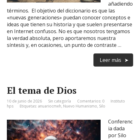
añadiendo
términos. El objetivo del diccionario es que las
«nuevas generaciones» puedan conocer conceptos e
ideas que tienen su historia y que suelen presentarse
en Internet confusos. No es que nosotros tengamos
la verdad absoluta, pero aportaremos nuestra
síntesis y, en ocasiones, un punto de contraste …
Leer más
El tema de Dios
10 de junio de 2026
Sin categoría
Comentarios: 0
Instituto
hps
Etiquetas:
anuariocmeh
,
Nuevo Humanismo
,
Silo
Conferenc
ia dada
por Silo