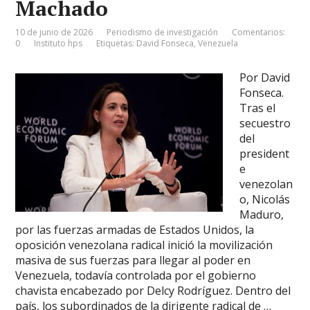
Machado
10 de junio de 2026
Periodismo de investigación
Comentarios:
0
Instituto hps
Etiquetas:
David Fonseca
,
Venezuela
Por David
Fonseca.
Tras el
secuestro
del
president
e
venezolan
o, Nicolás
Maduro,
por las fuerzas armadas de Estados Unidos, la
oposición venezolana radical inició la movilización
masiva de sus fuerzas para llegar al poder en
Venezuela, todavía controlada por el gobierno
chavista encabezado por Delcy Rodríguez. Dentro del
país, los subordinados de la dirigente radical de …