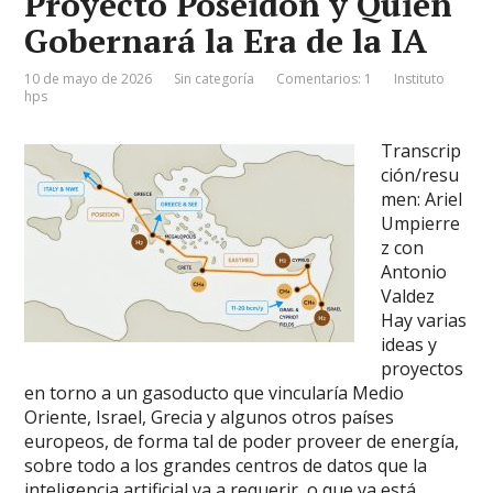
Proyecto Poseidón y Quién
Gobernará la Era de la IA
10 de mayo de 2026
Sin categoría
Comentarios: 1
Instituto
hps
Transcrip
ción/resu
men: Ariel
Umpierre
z con
Antonio
Valdez
Hay varias
ideas y
proyectos
en torno a un gasoducto que vincularía Medio
Oriente, Israel, Grecia y algunos otros países
europeos, de forma tal de poder proveer de energía,
sobre todo a los grandes centros de datos que la
inteligencia artificial va a requerir, o que ya está