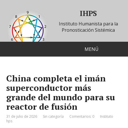
IHPS
Instituto Humanista para la
Pronosticación Sistémica
MENÚ
China completa el imán
superconductor más
grande del mundo para su
reactor de fusión
31 de julio de 2026
Sin categoría
Comentarios: 0
Instituto
hps