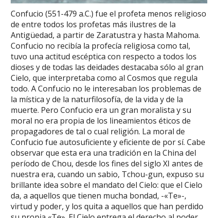
Confucio (551-479 a.C.) fue el profeta menos religioso
de entre todos los profetas más ilustres de la
Antigüedad, a partir de Zaratustra y hasta Mahoma.
Confucio no recibía la profecía religiosa como tal,
tuvo una actitud escéptica con respecto a todos los
dioses y de todas las deidades destacaba sólo al gran
Cielo, que interpretaba como al Cosmos que regula
todo. A Confucio no le interesaban los problemas de
la mística y de la naturfilosofía, de la vida y de la
muerte. Pero Confucio era un gran moralista y su
moral no era propia de los lineamientos éticos de
propagadores de tal o cual religión. La moral de
Confucio fue autosuficiente y eficiente de por sí. Cabe
observar que esta era una tradición en la China del
período de Chou, desde los fines del siglo XI antes de
nuestra era, cuando un sabio, Tchou-gun, expuso su
brillante idea sobre el mandato del Cielo: que el Cielo
da, a aquellos que tienen mucha bondad, -«Te»-,
virtud y poder, y los quita a aquellos que han perdido
su propia «Te». El Cielo entrega el derecho al poder