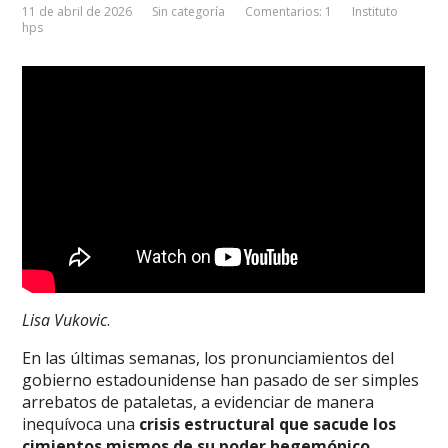
11 de abril de 2026
Sin categoría
Comentarios: 1
Instituto
hps
Lisa Vukovic
.
En las últimas semanas, los pronunciamientos del
gobierno estadounidense han pasado de ser simples
arrebatos de pataletas, a evidenciar de manera
inequívoca una
crisis estructural que sacude los
cimientos mismos de su poder hegemónico.