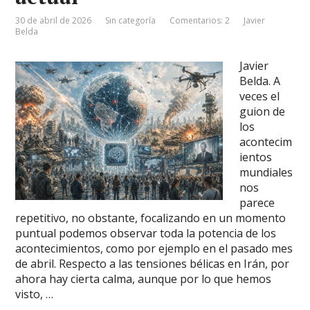
30 de abril de 2026
Sin categoría
Comentarios: 2
Javier
Belda
Javier
Belda. A
veces el
guion de
los
acontecim
ientos
mundiales
nos
parece
repetitivo, no obstante, focalizando en un momento
puntual podemos observar toda la potencia de los
acontecimientos, como por ejemplo en el pasado mes
de abril. Respecto a las tensiones bélicas en Irán, por
ahora hay cierta calma, aunque por lo que hemos
visto, …