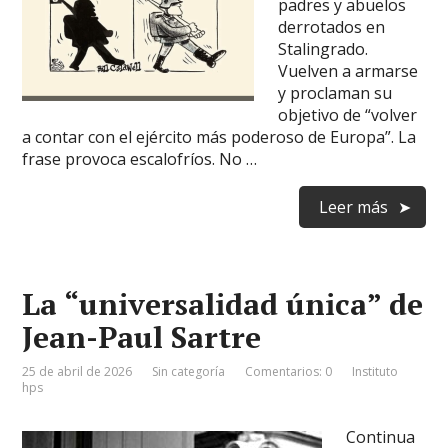
padres y abuelos
derrotados en
Stalingrado.
Vuelven a armarse
y proclaman su
objetivo de “volver
a contar con el ejército más poderoso de Europa”. La
frase provoca escalofríos. No …
Leer más
La “universalidad única” de
Jean-Paul Sartre
25 de abril de 2026
Sin categoría
Comentarios: 0
Instituto
hps
Continua