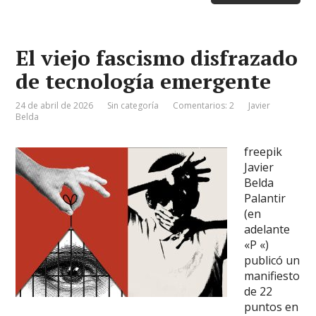
El viejo fascismo disfrazado
de tecnología emergente
24 de abril de 2026
Sin categoría
Comentarios: 2
Javier
Belda
freepik
Javier
Belda
Palantir
(en
adelante
«P «)
publicó un
manifiesto
de 22
puntos en