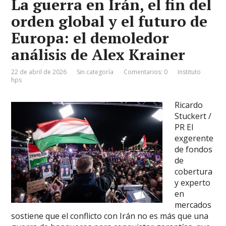
La guerra en Irán, el fin del
orden global y el futuro de
Europa: el demoledor
análisis de Alex Krainer
22 de abril de 2026
Sin categoría
Comentarios: 0
Instituto
hps
Ricardo
Stuckert /
PR El
exgerente
de fondos
de
cobertura
y experto
en
mercados
sostiene que el conflicto con Irán no es más que una