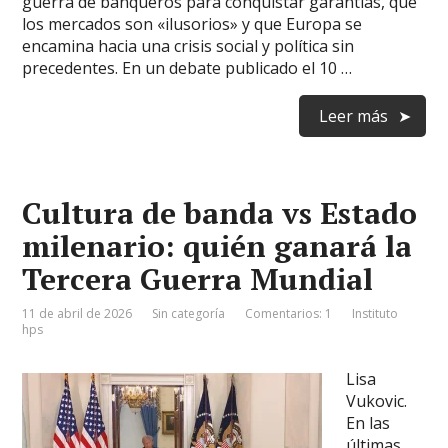
guerra de banqueros para conquistar garantías, que
los mercados son «ilusorios» y que Europa se
encamina hacia una crisis social y política sin
precedentes. En un debate publicado el 10 …
Leer más
Cultura de banda vs Estado
milenario: quién ganará la
Tercera Guerra Mundial
11 de abril de 2026
Sin categoría
Comentarios: 1
Instituto
hps
Lisa
Vukovic.
En las
últimas