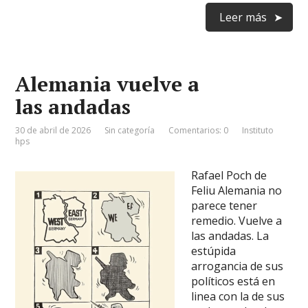
Leer más
Alemania vuelve a
las andadas
30 de abril de 2026
Sin categoría
Comentarios: 0
Instituto
hps
Rafael Poch de
Feliu Alemania no
parece tener
remedio. Vuelve a
las andadas. La
estúpida
arrogancia de sus
políticos está en
linea con la de sus