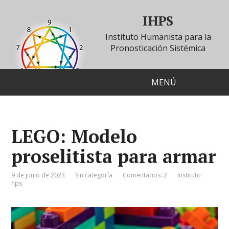
IHPS
Instituto Humanista para la
Pronosticación Sistémica
MENÚ
LEGO: Modelo
proselitista para armar
9 de junio de 2023
Sin categoría
Comentarios: 2
Instituto
hps