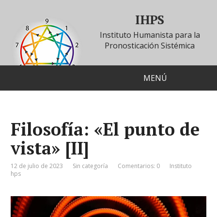
IHPS
Instituto Humanista para la
Pronosticación Sistémica
MENÚ
Filosofía: «El punto de
vista» [II]
12 de julio de 2023
Sin categoría
Comentarios: 0
Instituto
hps