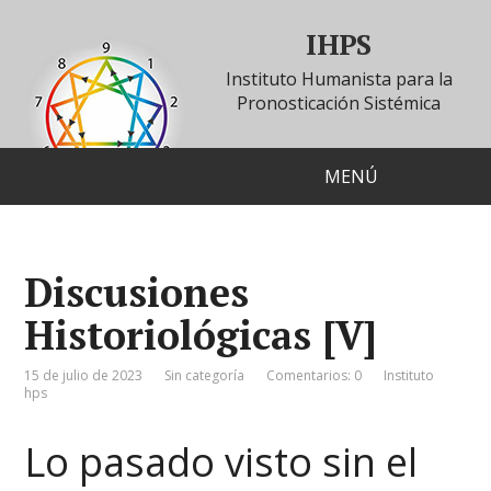
IHPS
Instituto Humanista para la
Pronosticación Sistémica
MENÚ
Discusiones
Historiológicas [V]
15 de julio de 2023
Sin categoría
Comentarios: 0
Instituto
hps
Lo pasado visto sin el