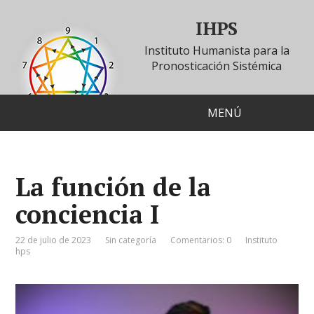
IHPS
Instituto Humanista para la
Pronosticación Sistémica
MENÚ
La función de la
conciencia I
22 de julio de 2023
Sin categoría
Comentarios: 0
Instituto
hps