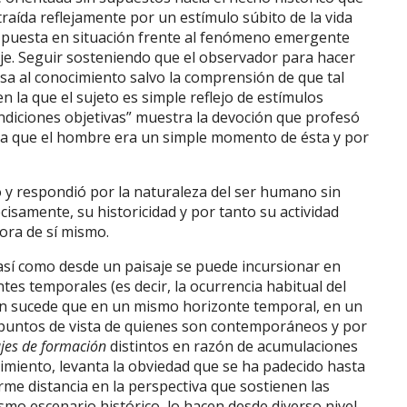
raída reflejamente por un estímulo súbito de la vida
la puesta en situación frente al fenómeno emergente
aje. Seguir sosteniendo que el observador para hacer
osa al conocimiento salvo la comprensión de que tal
n la que el sujeto es simple reflejo de estímulos
condiciones objetivas” muestra la devoción que profesó
 la que el hombre era un simple momento de ésta y por
 y respondió por la naturaleza del ser humano sin
ecisamente, su historicidad y por tanto su actividad
ra de sí mismo.
así como desde un paisaje se puede incursionar en
es temporales (es decir, la ocurrencia habitual del
én sucede que en un mismo horizonte temporal, en un
puntos de vista de quienes son contemporáneos y por
jes de formación
distintos en razón de acumulaciones
iento, levanta la obviedad que se ha padecido hasta
me distancia en la perspectiva que sostienen las
mo escenario histórico, lo hacen desde diverso nivel