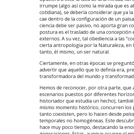
irrumpe (algo así como la mirada que es at
cotidiana), se debería considerar que ya 
cae dentro de la configuración de un pais
ciencia debe ser pasivo, no aporta gran c
postura es el traslado de una concepción e
externos. A su vez, tal obediencia a las “
cierta antropología por la Naturaleza, en
tanto, él mismo, un ser natural.
Ciertamente, en otras épocas se preguntó
advertir que aquello que lo definía era, pr
transformadora del mundo y transformado
Hemos de reconocer, por otra parte, que 
escenarios puestos por diferentes horizont
historiador que estudia un hecho), tambi
mismo momento histórico, concurren los 
tanto coexisten, pero lo hacen desde
paisa
temporales no homogéneas. Este descubrim
hace muy poco tiempo, destacando la enor
generaciones. Estas, aunque ocupen el mis