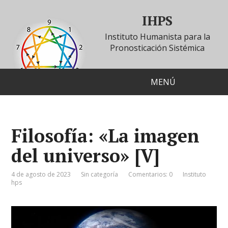
IHPS
Instituto Humanista para la
Pronosticación Sistémica
MENÚ
Filosofía: «La imagen
del universo» [V]
4 de agosto de 2023
Sin categoría
Comentarios: 0
Instituto
hps