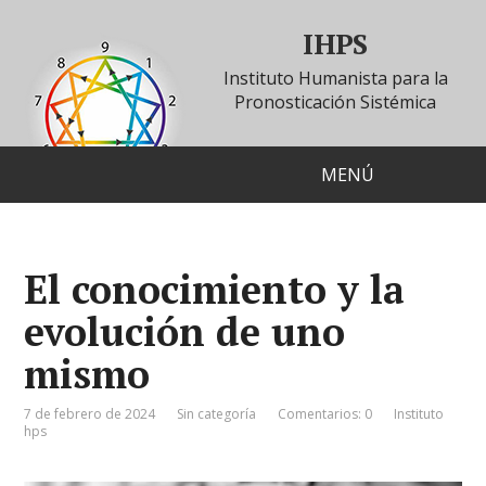
IHPS
Instituto Humanista para la
Pronosticación Sistémica
MENÚ
El conocimiento y la
evolución de uno
mismo
7 de febrero de 2024
Sin categoría
Comentarios: 0
Instituto
hps