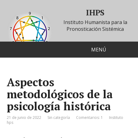
IHPS
Instituto Humanista para la
Pronosticación Sistémica
MENÚ
Aspectos
metodológicos de la
psicología histórica
21 de junio de 2022
Sin categoría
Comentarios: 1
Instituto
hps