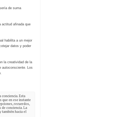
o sería de suma
a actitud afinada que
l habilita a un mejor
cotejar datos y poder
n la creatividad de la
se autoconsciente. Los
n.
 conciencia. Esta
s que en ese instante
cepciones, recuerdos,
s de conciencia. La
y también hacia el