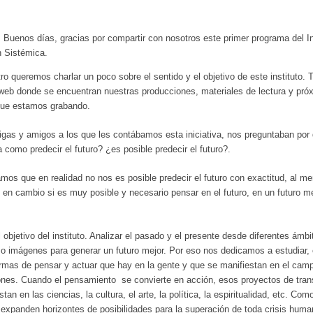
: Buenos días, gracias por compartir con nosotros este primer programa del I
n Sistémica.
o queremos charlar un poco sobre el sentido y el objetivo de este instituto. 
 web donde se encuentran nuestras producciones, materiales de lectura y pr
que estamos grabando.
gas y amigos a los que les contábamos esta iniciativa, nos preguntaban por 
a como predecir el futuro? ¿es posible predecir el futuro?.
mos que en realidad no nos es posible predecir el futuro con exactitud, al m
o en cambio si es muy posible y necesario pensar en el futuro, en un futuro m
objetivo del instituto. Analizar el pasado y el presente desde diferentes ámb
o imágenes para generar un futuro mejor. Por eso nos dedicamos a estudiar,
ormas de pensar y actuar que hay en la gente y que se manifiestan en el cam
ones. Cuando el pensamiento se convierte en acción, esos proyectos de tran
stan en las ciencias, la cultura, el arte, la política, la espiritualidad, etc. 
 expanden horizontes de posibilidades para la superación de toda crisis huma