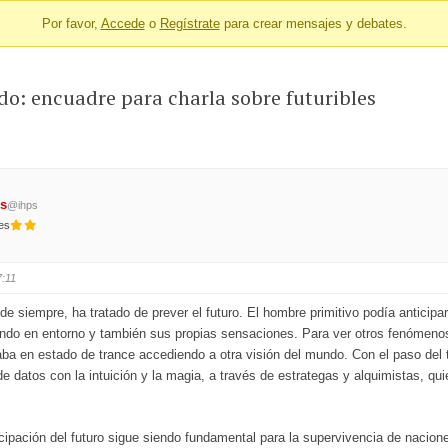
Por favor,
Accede
o
Regístrate
para crear mensajes y debates.
o: encuadre para charla sobre futuribles
ps
@ihps
nes
7:11
de siempre, ha tratado de prever el futuro. El hombre primitivo podía anticip
ndo en entorno y también sus propias sensaciones. Para ver otros fenómenos:
traba en estado de trance accediendo a otra visión del mundo. Con el paso del
e datos con la intuición y la magia, a través de estrategas y alquimistas, qui
icipación del futuro sigue siendo fundamental para la supervivencia de nacione