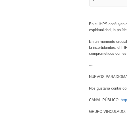
En el IHPS confluyen di
espiritualidad, la polític
En un momento crucial 
la incertidumbre, el I
comprometidos con este
---
NUEVOS PARADIGMAS es
Nos gustaría contar con
CANAL PÚBLICO:
htt
GRUPO VINCULADO: