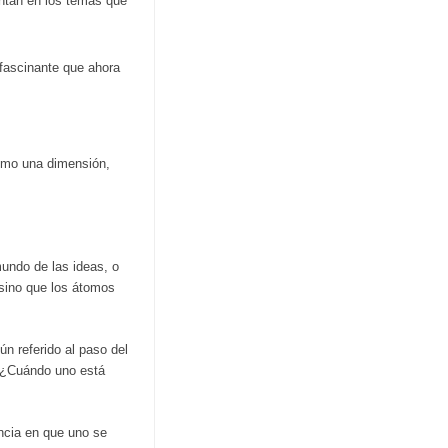
entan en los temas que
 fascinante que ahora
omo una dimensión,
mundo de las ideas, o
 sino que los átomos
n referido al paso del
 ¿Cuándo uno está
encia en que uno se