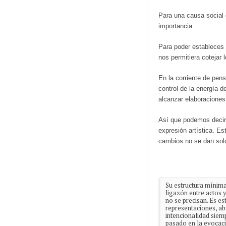
Para una causa social c
importancia.
Para poder estableces f
nos permitiera cotejar l
En la corriente de pen
control de la energía 
alcanzar elaboraciones
Así que podemos decir q
expresión artística. E
cambios no se dan solo
Su estructura mínima
ligazón entre actos 
no se precisan. Es es
representaciones, ab
intencionalidad siem
pasado en la evocació