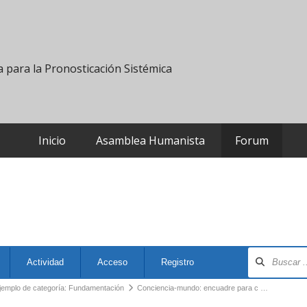
 para la Pronosticación Sistémica
Inicio
Asamblea Humanista
Forum
Actividad
Acceso
Registro
jemplo de categoría: Fundamentación
Conciencia-mundo: encuadre para c …