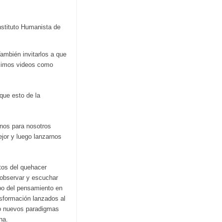
nstituto Humanista de
También invitarlos a que
óximos videos como
que esto de la
enos para nosotros
ejor y luego lanzarnos
itos del quehacer
 observar y escuchar
po del pensamiento en
sformación lanzados al
Como nuevos paradigmas
na.