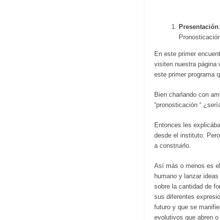
Presentación
Pronosticació
En este primer encuentr
visiten nuestra página
este primer programa 
Bien charlando con ami
“pronosticación “ ¿serí
Entonces les explicába
desde el instituto. Per
a construirlo.
Así más o menos es el 
humano y lanzar ideas 
sobre la cantidad de f
sus diferentes expresi
futuro y que se manifie
evolutivos que abren o