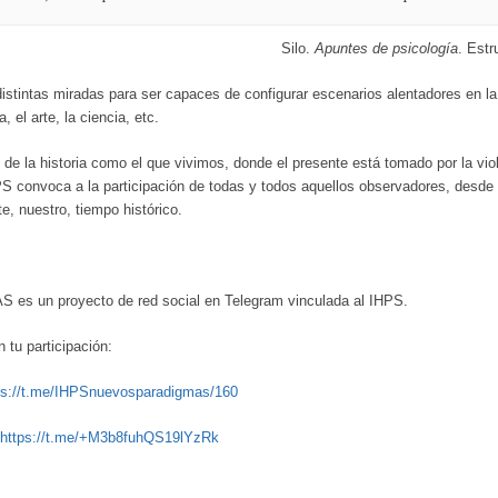
Silo.
Apuntes de psicología
. Estr
stintas miradas para ser capaces de configurar escenarios alentadores en la f
a, el arte, la ciencia, etc.
de la historia como el que vivimos, donde el presente está tomado por la vio
HPS convoca a la participación de todas y todos aquellos observadores, desd
, nuestro, tiempo histórico.
 un proyecto de red social en Telegram vinculada al IHPS.
 tu participación:
ps://t.me/IHPSnuevosparadigmas/160
https://t.me/+M3b8fuhQS19lYzRk