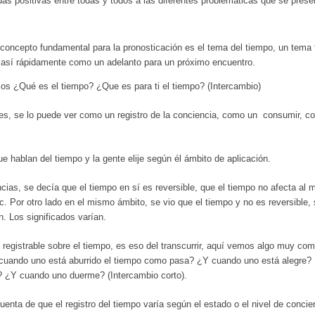
as positivas entre todas y todos a las diferentes problemáticas que se pres
 concepto fundamental para la pronosticación es el tema del tiempo, un tema
sí rápidamente como un adelanto para un próximo encuentro.
s ¿Qué es el tiempo? ¿Que es para ti el tiempo? (Intercambio)
es, se lo puede ver como un registro de la conciencia, como un consumir, c
 hablan del tiempo y la gente elije según él ámbito de aplicación.
cias, se decía que el tiempo en sí es reversible, que el tiempo no afecta al 
c. Por otro lado en el mismo ámbito, se vio que el tiempo y no es reversible,
in. Los significados varían.
registrable sobre el tiempo, es eso del transcurrir, aquí vemos algo muy comú
 cuando uno está aburrido el tiempo como pasa? ¿Y cuando uno está alegre?
 ¿Y cuando uno duerme? (Intercambio corto).
nta de que el registro del tiempo varía según el estado o el nivel de conci