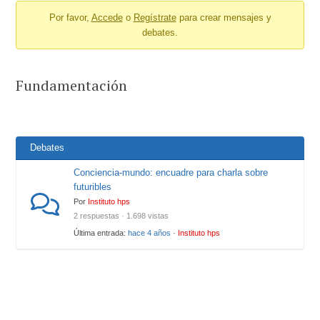
Por favor,
Accede
o
Regístrate
para crear mensajes y
-
debates.
You
are
here:
Fundamentación
Debates
Conciencia-mundo: encuadre para charla sobre
futuribles
Por
Instituto hps
2 respuestas · 1.698 vistas
Última entrada:
hace 4 años
·
Instituto hps