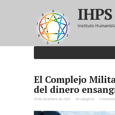
IHPS
Instituto Humanista
El Complejo Milit
del dinero ensang
26 de diciembre de 2023
Sin categoría
Comentari