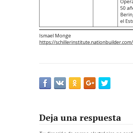
Opera
50 añ
Berin
el Es
Ismael Monge
https://schillerinstitute.nationbuilder.com/
Deja una respuesta