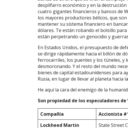
despilfarro económico y en la destrucción
cuatro gigantes financieros y bancos de W
los mayores productores bélicos, que son
mantener su sistema financiero en bancarr
dólares. Te están robando el bolsillo para
están perpetrando un genocidio y guerras
En Estados Unidos, el presupuesto de defe
se dirige rápidamente hacia el billón de dó
ferrocarriles, los puentes y los túneles, 
desmoronando. Y el resto del mundo neces
bienes de capital estadounidenses para ay
Rusia, en lugar de llevar al planeta hacia 
He aquí la cara del enemigo de la humani
Son propiedad de los especuladores de 
Compa
ñí
a
Accionista #
Lockheed
Martin
State Street 