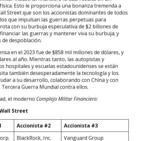
 física. Esto le proporciona una bonanza tremenda a
all Street que son los accionistas dominantes de todos
 los que impulsan las guerras perpetuas para
ota con su burbuja especulativa de $2 billones de
 financiar las guerras y mantener viva su burbuja; y
 de despoblación.
nsa en el 2023 fue de $858 mil millones de dólares, y
lares al año. Mientras tanto, las autopistas y
y los hospitales y escuelas estadounidenses se están
ita también desesperadamente la tecnología y los
udar a su desarrollo, colaborando con China y con
la Tercera Guerra Mundial contra ellos.
dad, el moderno
Complejo Militar Financiero:
Wall Street
1
Accionista #2
Accionista #3
Corp.
BlackRock, Inc.
Vanguard Group