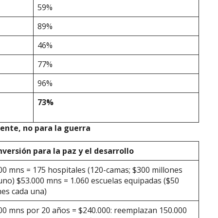
59%
89%
46%
77%
96%
73%
gente, no para la guerra
nversi
ó
n para la paz y el desarrollo
00 mns = 175 hospitales (120-camas; $300 millones
uno) $53.000 mns = 1.060 escuelas equipadas ($50
nes cada una)
00 mns por 20 años = $240.000: reemplazan 150.000