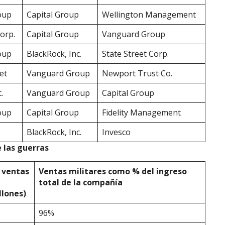
oup
Capital Group
Wellington Management
Corp.
Capital Group
Vanguard Group
oup
BlackRock, Inc.
State Street Corp.
et
Vanguard Group
Newport Trust Co.
.
Vanguard Group
Capital Group
oup
Capital Group
Fidelity Management
p
BlackRock, Inc.
Invesco
 las guerras
 ventas
Ventas militares como %
del ingreso
total de la compa
ñí
a
llones
)
96%