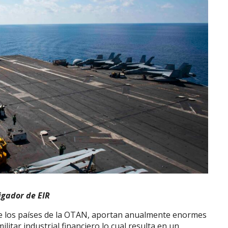
igador de EIR
de los países de la OTAN, aportan anualmente enormes
litar industrial financiero lo cual resulta en un