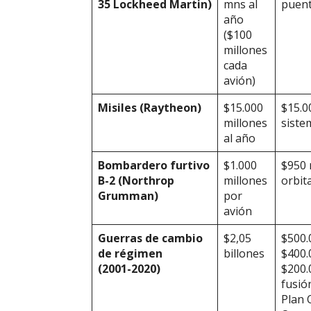
35
Lockheed
Martin)
mns al
puent
año
($100
millones
cada
avión)
Misiles
(Raytheon)
$15.000
$15.0
millones
siste
al año
Bombardero furtivo
$1.000
$950 
B-2 (Northrop
millones
orbit
Grumman)
por
avión
Guerras de cambio
$2,05
$500.
de r
é
gimen
billones
$400.
(2001-2020)
$200.
fusió
Plan 