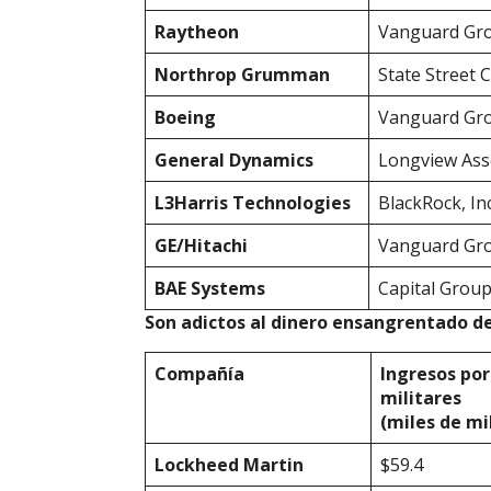
Raytheon
Vanguard Gr
Northrop
Grumman
State Street 
Boeing
Vanguard Gr
General
Dynamics
Longview Ass
L3Harris
Technologies
BlackRock, Inc
GE/Hitachi
Vanguard Gr
BAE
Systems
Capital Grou
Son adictos al dinero ensangrentado de
Compa
ñí
a
Ingresos por
militares
(miles de mi
Lockheed
Martin
$59.4