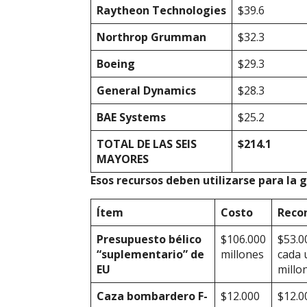
Raytheon
Technologies
$39.6
Northrop
Grumman
$32.3
Boeing
$29.3
General
Dynamics
$28.3
BAE
Systems
$25.2
TOTAL DE LAS SEIS
$214.1
MAYORES
Esos recursos deben utilizarse para la 
Í
tem
Costo
Reco
Presupuesto bélico
$106.000
$53.0
“suplementario” de
millones
cada 
EU
millo
Caza bombardero F-
$12.000
$12.0