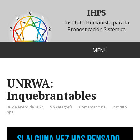
IHPS
Instituto Humanista para la
Pronosticación Sistémica
MENÚ
UNRWA:
Inquebrantables
30 de enero de 2024
Sin categoría
Comentarios: 0
Instituto
hps