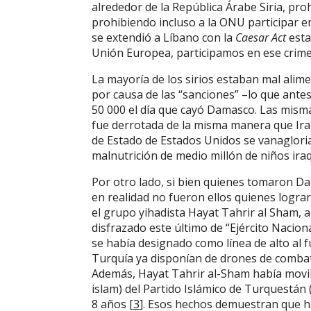
alrededor de la República Árabe Siria, pro
prohibiendo incluso a la ONU participar en
se extendió a Líbano con la
Caesar Act
esta
Unión Europea, participamos en ese crime
La mayoría de los sirios estaban mal alim
por causa de las “sanciones” –lo que antes 
50 000 el día que cayó Damasco. Las mism
fue derrotada de la misma manera que Irak
de Estado de Estados Unidos se vanaglor
malnutrición de medio millón de niños iraq
Por otro lado, si bien quienes tomaron Da
en realidad no fueron ellos quienes lograro
el grupo yihadista Hayat Tahrir al Sham, a
disfrazado este último de “Ejército Nacion
se había designado como línea de alto al
Turquía ya disponían de drones de combat
Además, Hayat Tahrir al-Sham había moviliz
islam) del Partido Islámico de Turquestán 
8 años [
3
]. Esos hechos demuestran que ha