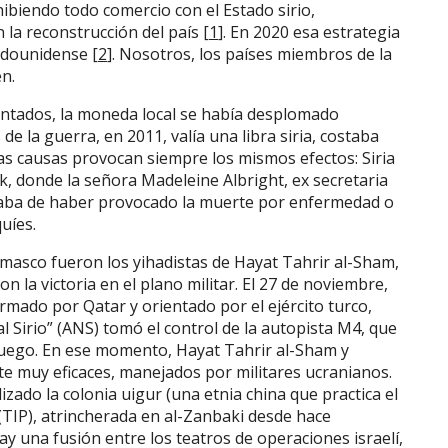
hibiendo todo comercio con el Estado sirio,
 la reconstrucción del país [
1
]. En 2020 esa estrategia
dounidense [
2
]. Nosotros, los países miembros de la
n.
entados, la moneda local se había desplomado
de la guerra, en 2011, valía una libra siria, costaba
as causas provocan siempre los mismos efectos: Siria
, donde la señora Madeleine Albright, ex secretaria
iaba de haber provocado la muerte por enfermedad o
uíes.
masco fueron los yihadistas de Hayat Tahrir al-Sham,
n la victoria en el plano militar. El 27 de noviembre,
rmado por Qatar y orientado por el ejército turco,
al Sirio” (ANS) tomó el control de la autopista M4, que
 fuego. En ese momento, Hayat Tahrir al-Sham y
e muy eficaces, manejados por militares ucranianos.
ado la colonia uigur (una etnia china que practica el
(TIP), atrincherada en al-Zanbaki desde hace
y una fusión entre los teatros de operaciones israelí,