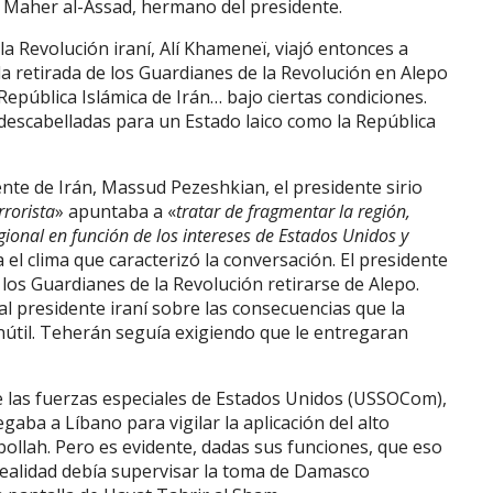
al Maher al-Assad, hermano del presidente.
e la Revolución iraní, Alí Khameneï, viajó entonces a
la retirada de los Guardianes de la Revolución en Alepo
República Islámica de Irán… bajo ciertas condiciones.
 descabelladas para un Estado laico como la República
ente de Irán, Massud Pezeshkian, el presidente sirio
rrorista
» apuntaba a «
tratar de fragmentar la región,
ional en función de los intereses de Estados Unidos y
a el clima que caracterizó la conversación. El presidente
los Guardianes de la Revolución retirarse de Alepo.
l presidente iraní sobre las consecuencias que la
 inútil. Teherán seguía exigiendo que le entregaran
 de las fuerzas especiales de Estados Unidos (USSOCom),
legaba a Líbano para vigilar la aplicación del alto
zbollah. Pero es evidente, dadas sus funciones, que eso
realidad debía supervisar la toma de Damasco