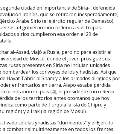
segunda ciudad en importancia de Siria–, defendida
evolución iraníes, que se retiraron inesperadamente,
ército Árabe Sirio (el ejército regular de Damasco).
uerzas, el gobierno sirio ordenó a sus tropas
oldados sirios cumplieron esa orden el 29 de
talla.
har al-Assad, viajó a Rusia, pero no para asistir al
niversidad de Moscú, donde el joven prosigue sus
zas rusas presentes en Siria no incluían unidades
e bombardear los convoyes de los yihadistas. Así que
s de Hayat Tahrir al Sham y a los armados dirigidos por
poder enfrentarlos en tierra. Alepo estaba perdida.
la orientación su pais [
4
], el presidente turco Recip
rdida de los territorios antes otomanos que hoy
vindica como parte de Turquía la isla de Chipre y
su región) y a Irak (la región de Mosul).
tivado células yhadistas “durmientes” y el Ejército
do a combatir simultáneamente en todos los frentes.