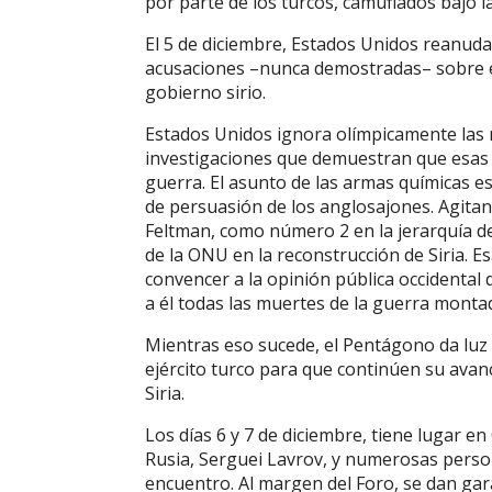
por parte de los turcos, camuflados bajo l
El 5 de diciembre, Estados Unidos reanuda
acusaciones –nunca demostradas– sobre e
gobierno sirio.
Estados Unidos ignora olímpicamente las 
investigaciones que demuestran que esas
guerra. El asunto de las armas químicas 
de persuasión de los anglosajones. Agitan
Feltman, como número 2 en la jerarquía de
de la ONU en la reconstrucción de Siria. 
convencer a la opinión pública occidental 
a él todas las muertes de la guerra montad
Mientras eso sucede, el Pentágono da luz v
ejército turco para que continúen su ava
Siria.
Los días 6 y 7 de diciembre, tiene lugar en
Rusia, Serguei Lavrov, y numerosas person
encuentro. Al margen del Foro, se dan gar