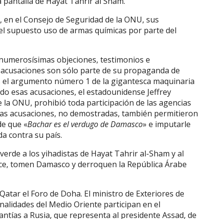
a pantalla de Hayat Tahrir al Sham.
, en el Consejo de Seguridad de la ONU, sus
l supuesto uso de armas químicas por parte del
numerosísimas objeciones, testimonios e
 acusaciones son sólo parte de su propaganda de
es el argumento número 1 de la gigantesca maquinaria
do esas acusaciones, el estadounidense Jeffrey
 la ONU, prohibió toda participación de las agencias
Esas acusaciones, no demostradas, también permitieron
de que «
Bachar es el verdugo de Damasco
» e imputarle
a contra su país.
erde a los yihadistas de Hayat Tahrir al-Sham y al
nce, tomen Damasco y derroquen la República Árabe
 Qatar el Foro de Doha. El ministro de Exteriores de
alidades del Medio Oriente participan en el
antías a Rusia, que representa al presidente Assad, de