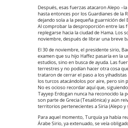
Después, esas fuerzas atacaron Alepo –la 
hasta entonces por los Guardianes de la R
dejando sola a la pequeña guarnición del Ej
Al comprobar la desproporción entre las f
replegarse hacia la ciudad de Hama. Los s
noviembre, después de librar una breve ba
El 30 de noviembre, el presidente sirio, Bac
examen que su hijo Haffez pasaría en la u
estudios, sino en busca de ayuda. Las fuer
terrestres y no podían hacer otra cosa qu
trataron de cerrar el paso a los yihadista
los turcos atacándolos por aire, pero sin 
No es ocioso recordar aquí que, siguiendo 
Tayyep Erdogan nunca ha reconocido la pé
son parte de Grecia (Tesalónica) y aún rei
territorios pertenecientes a Siria (Alepo y 
Para aquel momento, Turquía ya había reac
Árabe Sirio, ya extenuado, se veía obliga