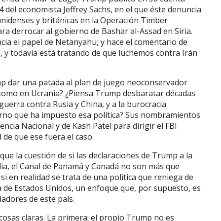
 del economista Jeffrey Sachs, en el que éste denuncia
ounidenses y británicas en la Operación Timber
ra derrocar al gobierno de Bashar al-Assad en Siria.
cia el papel de Netanyahu, y hace el comentario de
y todavía está tratando de que luchemos contra Irán
p dar una patada al plan de juego neoconservador
sí como en Ucrania? ¿Piensa Trump desbaratar décadas
uerra contra Rusia y China, y a la burocracia
rno que ha impuesto esa política? Sus nombramientos
ncia Nacional y de Kash Patel para dirigir el FBI
 de que ese fuera el caso.
 que la cuestión de si las declaraciones de Trump a la
dia, el Canal de Panamá y Canadá no son más que
i en realidad se trata de una política que reniega de
a de Estados Unidos, un enfoque que, por supuesto, es
dadores de este país.
cosas claras. La primera: el propio Trump no es