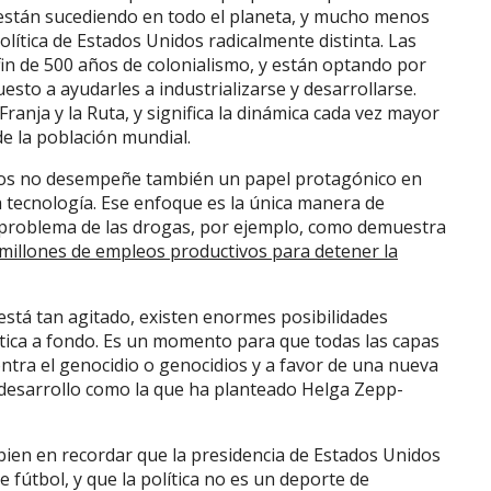
 están sucediendo en todo el planeta, y mucho menos
lítica de Estados Unidos radicalmente distinta. Las
fin de 500 años de colonialismo, y están optando por
esto a ayudarles a industrializarse y desarrollarse.
a Franja y la Ruta, y significa la dinámica cada vez mayor
e la población mundial.
dos no desempeñe también un papel protagónico en
a tecnología. Ese enfoque es la única manera de
el problema de las drogas, por ejemplo, como demuestra
 millones de empleos productivos para detener la
tá tan agitado, existen enormes posibilidades
ítica a fondo. Es un momento para que todas las capas
ontra el genocidio o genocidios y a favor de una nueva
 desarrollo como la que ha planteado Helga Zepp-
ien en recordar que la presidencia de Estados Unidos
 fútbol, y que la política no es un deporte de