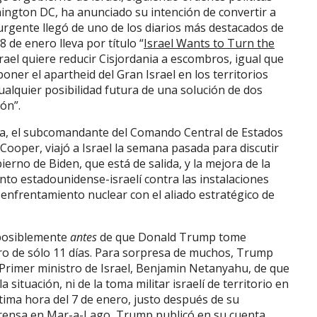
ngton DC, ha anunciado su intención de convertir a
 urgente llegó de uno de los diarios más destacados de
 8 de enero lleva por título “
Israel Wants to Turn the
srael quiere reducir Cisjordania a escombros, igual que
mponer el apartheid del Gran Israel en los territorios
ualquier posibilidad futura de una solución de dos
ón”.
rra, el subcomandante del Comando Central de Estados
ooper, viajó a Israel la semana pasada para discutir
erno de Biden, que está de salida, y la mejora de la
to estadounidense-israelí contra las instalaciones
 enfrentamiento nuclear con el aliado estratégico de
 posiblemente
antes
de que Donald Trump tome
tro de sólo 11 días. Para sorpresa de muchos, Trump
 Primer ministro de Israel, Benjamin Netanyahu, de que
 situación, ni de la toma militar israelí de territorio en
ltima hora del 7 de enero, justo después de su
prensa en Mar-a-Lago, Trump publicó en su cuenta