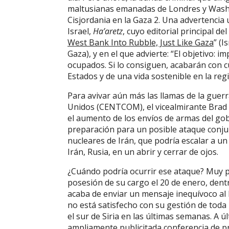
maltusianas emanadas de Londres y Washi
Cisjordania en la Gaza 2. Una advertencia
Israel,
Ha’aretz
, cuyo editorial principal del
West Bank Into Rubble, Just Like Gaza
” (I
Gaza), y en el que advierte: “El objetivo: i
ocupados. Si lo consiguen, acabarán con c
Estados y de una vida sostenible en la regi
Para avivar aún más las llamas de la gue
Unidos (CENTCOM), el vicealmirante Brad C
el aumento de los envíos de armas del gobi
preparación para un posible ataque conjun
nucleares de Irán, que podría escalar a un
Irán, Rusia, en un abrir y cerrar de ojos.
¿Cuándo podría ocurrir ese ataque? Muy
posesión de su cargo el 20 de enero, den
acaba de enviar un mensaje inequívoco al
no está satisfecho con su gestión de toda la
el sur de Siria en las últimas semanas. A ú
ampliamente publicitada conferencia de 