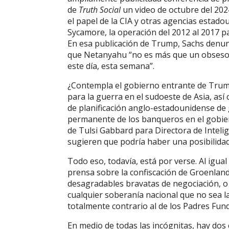
de
Truth Social
un video de octubre del 2024
el papel de la CIA y otras agencias estad
Sycamore, la operación del 2012 al 2017 pa
En esa publicación de Trump, Sachs denun
que Netanyahu “no es más que un obseso, 
este día, esta semana”.
¿Contempla el gobierno entrante de Trum
para la guerra en el sudoeste de Asia, a
de planificación anglo-estadounidense de g
permanente de los banqueros en el gobie
de Tulsi Gabbard para Directora de Intelige
sugieren que podría haber una posibilidad
Todo eso, todavía, está por verse. Al igual
prensa sobre la confiscación de Groenlan
desagradables bravatas de negociación, o s
cualquier soberanía nacional que no sea l
totalmente contrario al de los Padres Fun
En medio de todas las incógnitas, hay dos 