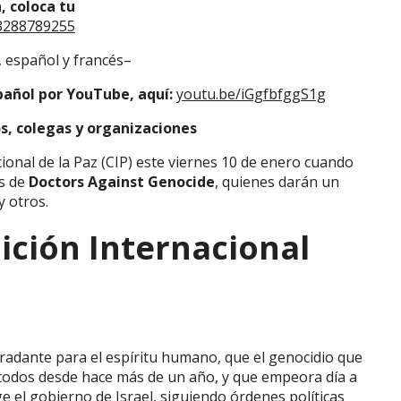
, coloca tu
3288789255
, español y francés–
spañol por YouTube, aquí:
youtu.be/iGgfbfggS1g
os, colegas y organizaciones
cional de la Paz (CIP) este viernes 10 de enero cuando
s de
Doctors Against Genocide
, quienes darán un
y otros.
ición Internacional
gradante para el espíritu humano, que el genocidio que
 todos desde hace más de un año, y que empeora día a
ge el gobierno de Israel, siguiendo órdenes políticas