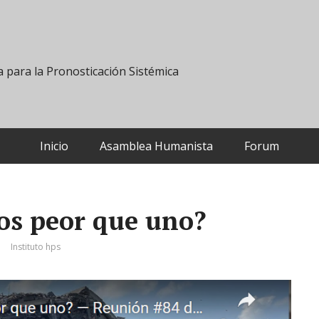
 para la Pronosticación Sistémica
Inicio
Asamblea Humanista
Forum
os peor que uno?
Instituto hps