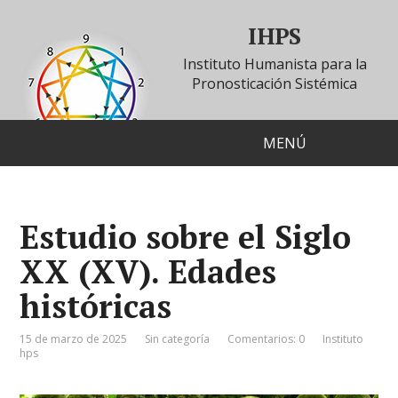
IHPS
Instituto Humanista para la
Pronosticación Sistémica
MENÚ
Estudio sobre el Siglo
XX (XV). Edades
históricas
15 de marzo de 2025
Sin categoría
Comentarios: 0
Instituto
hps