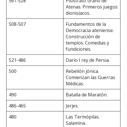
561-528
Pisístrato tirano de
Atenas. Primeros juegos
dionisíacos.
508-507
Fundamentos de la
Democracia ateniense.
Construcción de
templos. Comedias y
fundiciones.
521-486
Darío I rey de Persia.
500
Rebelión jónica.
Comienzan las Guerras
Médicas.
490
Batalla de Maratón.
486-465
Jerjes.
480
Las Termópilas.
Salamina.