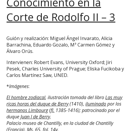
Conocimiento en la
Corte de Rodolfo II – 3
Guión y realización: Miguel Ángel Invarato, Alicia
Barrachina, Eduardo Gozalo, Mª Carmen Gómez y
Álvaro Orús.
Intervienen: Robert Evans, University Oxford; Jiri
Pesek, Charles University of Prague; Eliska Fucikoba y
Carlos Martínez Saw, UNED.
*
Imágenes
:
El hombre zodiacal
, ilustración tomada del libro
Las muy
ricas horas del duque de Berry
(1410),
iluminado
por los
hermanos Limbourg
(
fl.
1385-1416); patrocinado por el
duque
Juan I de Berry
.
Palacio museo de Chantilly, en la ciudad de Chantilly
(Francia). Ms. 65, fol. 14v.