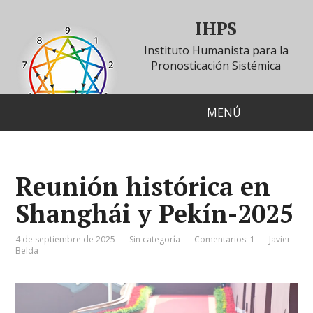
IHPS
Instituto Humanista para la
Pronosticación Sistémica
MENÚ
Reunión histórica en
Shanghái y Pekín-2025
4 de septiembre de 2025
Sin categoría
Comentarios: 1
Javier
Belda