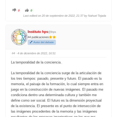
C
C
0
0
l
l
i
i
Last edited on 20 de septiembre de 2022, 21:37 by
Nahuel Tejada
c
c
k
k
f
f
o
o
r
r
Instituto hps
@ihps
t
t
h
h
44 publicaciones
u
u
m
m
Autor del debate
b
b
s
s
d
u
o
p
#4
· 4 de diciembre de 2022, 16:51
w
.
n
.
La temporalidad de la conciencia.
La temporalidad de la conciencia surge de la articulación de
los tres tiempos: pasado, presente y futuro. El pasado es la
memoria, el paisaje de la formación, lo cual siempre entra en
juego en la construcción de nuevas imágenes. El pasado me
condiciona dentro una determinada cultura y también me
define como ser social. El futuro es la dimensión proyectual
de la existencia. El presente es el punto de intersección de
las imágenes procedentes de la memoria y las imágenes
resultantes de los procesos imaginativos en los que me