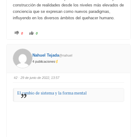
construcción de realidades desde los niveles más elevados de
conciencia que se expresan como nuevos paradigmas,
influyendo en los diversos ámbitos del quehacer humano.
C
C
0
0
l
l
i
i
c
c
k
k
f
f
o
o
Nahuel Tejada
@nahuel
r
r
t
t
4 publicaciones
h
h
u
u
m
m
b
b
s
s
#2
· 29 de junio de 2022, 13:57
d
u
o
p
w
.
n
El cambio de sistema y la forma mental
.