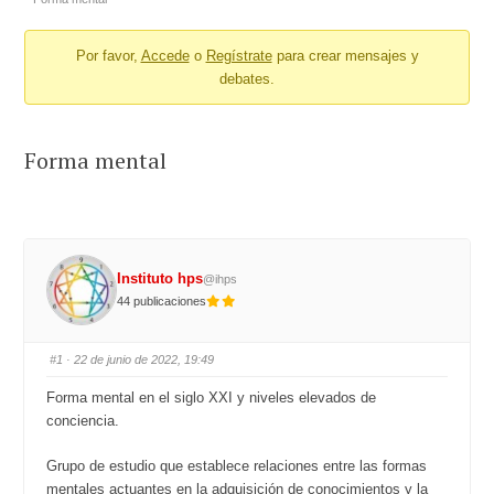
-
Por favor,
Accede
o
Regístrate
para crear mensajes y
You
debates.
are
here:
Forma mental
Instituto hps
@ihps
44 publicaciones
#1
· 22 de junio de 2022, 19:49
Forma mental en el siglo XXI y niveles elevados de
conciencia.
Grupo de estudio que establece relaciones entre las formas
mentales actuantes en la adquisición de conocimientos y la