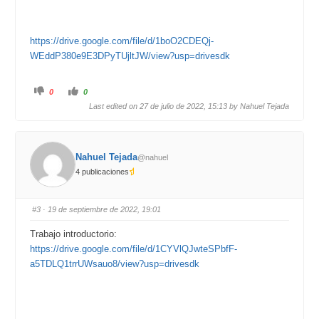
https://drive.google.com/file/d/1boO2CDEQj-
WEddP380e9E3DPyTUjltJW/view?usp=drivesdk
C
C
0
0
l
l
i
i
Last edited on 27 de julio de 2022, 15:13 by
Nahuel Tejada
c
c
k
k
f
f
o
o
r
r
t
t
Nahuel Tejada
@nahuel
h
h
u
u
4 publicaciones
m
m
b
b
s
s
d
u
o
p
#3
· 19 de septiembre de 2022, 19:01
w
.
n
.
Trabajo introductorio:
https://drive.google.com/file/d/1CYVlQJwteSPbfF-
a5TDLQ1trrUWsauo8/view?usp=drivesdk