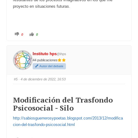
proyecto en situaciones futuras.
C
C
0
0
l
l
i
i
c
c
k
k
f
f
Instituto hps
@ihps
o
o
r
r
44 publicaciones
t
t
h
h
Autor del debate
u
u
m
m
b
b
s
s
#5
· 4 de diciembre de 2022, 16:53
d
u
o
p
w
.
n
.
Modificación del Trasfondo
Psicosocial - Silo
http://sabiosguerrerosypoetas.blogspot.com/2013/12/modifica
cion-del-trasfondo-psicosocial.html