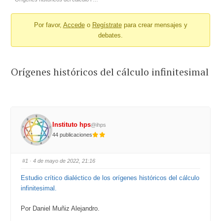
-
Por favor,
Accede
o
Regístrate
para crear mensajes y
You
debates.
are
here:
Orígenes históricos del cálculo infinitesimal
Instituto hps
@ihps
44 publicaciones
#1
· 4 de mayo de 2022, 21:16
Estudio crítico dialéctico de los orígenes históricos del cálculo
infinitesimal.
Por Daniel Muñiz Alejandro.