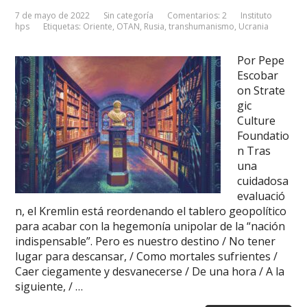
7 de mayo de 2022
Sin categoría
Comentarios: 2
Instituto
hps
Etiquetas:
Oriente
,
OTAN
,
Rusia
,
transhumanismo
,
Ucrania
Por Pepe
Escobar
on Strate
gic
Culture
Foundatio
n Tras
una
cuidadosa
evaluació
n, el Kremlin está reordenando el tablero geopolítico
para acabar con la hegemonía unipolar de la “nación
indispensable”. Pero es nuestro destino / No tener
lugar para descansar, / Como mortales sufrientes /
Caer ciegamente y desvanecerse / De una hora / A la
siguiente, / …