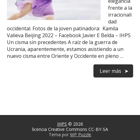
elegancia
frente a la
irracionali
dad
occidental. Fotos de la joven patinadora: Kamila
Valieva Beijing 2022 – Facebook Javier E Belda – IHPS
Un cisma sin precedentes A raíz de la guerra de
Ucrania, aparentemente, estamos asistiendo a un
nuevo cisma entre Oriente y Occidente en pleno …
Leer más
IHPS
© 2026
licencia Creative Commons CC-BY-SA
Tema por
WP Puzzle