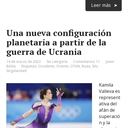
Leer más
Una nueva configuración
planetaria a partir de la
guerra de Ucrania
19 de marzo de 2022
Sin categoría
Comentarios: 11
Javier
Belda
Etiquetas:
Occidente
,
Oriente
,
OTAN
,
Rusia
,
Silo
,
Singularidad
Kamila
Valieva es
represent
ativa del
afán de
superació
n y la