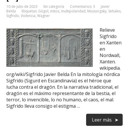
10 de julio de 2023
Sin categoría
Comentarios: 3
Javier
Belda
Etiquetas:
Gógol
,
mitos
,
multipolaridad
,
Mussorgsky
,
Señales
,
Sigfrido
,
Violencia
,
Wagner
Relieve
Sigfrido
en Xanten
en
Nordwall,
Xanten.
wikipedia.
org/wiki/Sigfrido Javier Belda En la mitología nórdica
Sigfrido (Sigurd en Escandinavia) es el héroe que
lucha contra el dragón. En la narrativa tradicional, el
dragón es el máximo representante de la bestia, el
terror, lo invencible, lo no humano, el caos, el mal.
Sigfrido lleva consigo el estigma …
Leer más