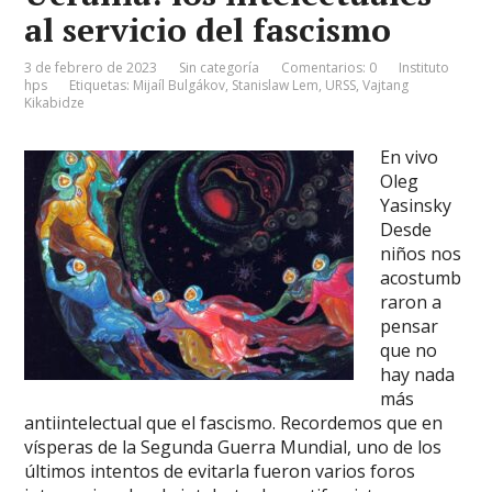
al servicio del fascismo
3 de febrero de 2023
Sin categoría
Comentarios: 0
Instituto
hps
Etiquetas:
Mijaíl Bulgákov
,
Stanislaw Lem
,
URSS
,
Vajtang
Kikabidze
En vivo
Oleg
Yasinsky
Desde
niños nos
acostumb
raron a
pensar
que no
hay nada
más
antiintelectual que el fascismo. Recordemos que en
vísperas de la Segunda Guerra Mundial, uno de los
últimos intentos de evitarla fueron varios foros