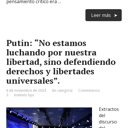
pensamiento crítico era …
Leer más
Putin: “No estamos
luchando por nuestra
libertad, sino defendiendo
derechos y libertades
universales”.
8 de noviembre de 2024
Sin categoría
Comentarios:
3
Instituto hps
Extractos
del
discurso