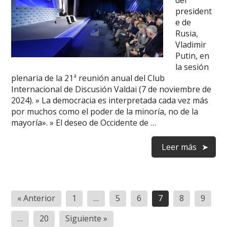
del
president
e de
Rusia,
Vladimir
Putin, en
la sesión
plenaria de la 21ª reunión anual del Club
Internacional de Discusión Valdai (7 de noviembre de
2024). » La democracia es interpretada cada vez más
por muchos como el poder de la minoría, no de la
mayoría». » El deseo de Occidente de …
Leer más
Paginación
« Anterior
1
…
5
6
7
8
9
de
…
20
Siguiente »