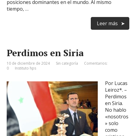
posiciones dominantes en el mundo. Al mismo
tiempo, …
Leer más
Perdimos en Siria
10 de diciembre de 2024
Sin categoría
Comentarios:
0
Instituto hps
Por Lucas
Leiroz*. –
Perdimos
en Siria.
No hablo
«nosotros
» solo
como