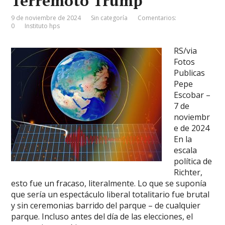
Terremoto Trump
9 de noviembre de 2024
Sin categoría
Comentarios:
0
Instituto hps
RS/via
Fotos
Publicas
Pepe
Escobar –
7 de
noviembr
e de 2024
En la
escala
política de
Richter,
esto fue un fracaso, literalmente. Lo que se suponía
que sería un espectáculo liberal totalitario fue brutal
y sin ceremonias barrido del parque – de cualquier
parque. Incluso antes del día de las elecciones, el