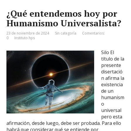
¿Qué entendemos hoy por
Humanismo Universalista?
23 de noviembre de 2024
Sin categoría
Comentarios:
0
Instituto hps
Silo El
título de la
presente
disertació
n afirma la
existencia
de un
humanism
o
universal
pero esta
afirmación, desde luego, debe ser probada. Para ello
habrá que considerar qué se entiende por