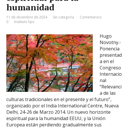
humanidad
11 de diciembre de 2024
Sin categoría
Comentarios:
0
Instituto hps
Hugo
Novotny.-
Ponencia
presentad
a en el
Congreso
Internacio
nal
“Relevanci
a de las
culturas tradicionales en el presente y el futuro”,
organizado por el India International Centre, Nueva
Delhi, 24-26 de Marzo 2014. Un nuevo horizonte
espiritual para la humanidad EEUU, y la Unión
Europea están perdiendo gradualmente sus